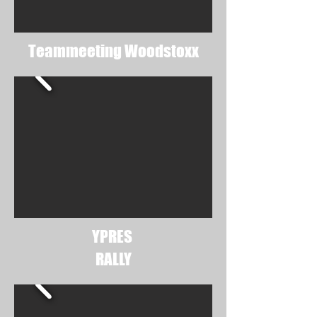
Teammeeting Woodstoxx
YPRES
RALLY